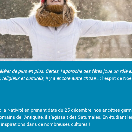
lérer de plus en plus. Certes, l’approche des fêtes joue un rôle 
eligieux et culturels, il y a encore autre chose…
: l’esprit de Noël
c la Nativité en prenant date du 25 décembre, nos ancêtres germ
ins de l’Antiquité, il s’agissait des Saturnales. En étudiant les 
 inspirations dans de nombreuses cultures !