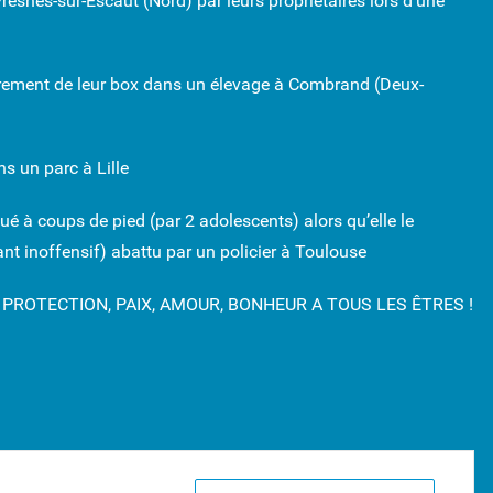
snes-sur-Escaut (Nord) par leurs propriétaires lors d’une
ement de leur box dans un élevage à Combrand (Deux-
 un parc à Lille
à coups de pied (par 2 adolescents) alors qu’elle le
nt inoffensif) abattu par un policier à Toulouse
PROTECTION, PAIX, AMOUR, BONHEUR A TOUS LES ÊTRES !