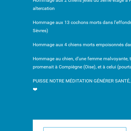
Hommage aux 2 chiens jetés du 3ème étage à Fre
altercation
Hommage aux 13 cochons morts dans l’effondr
Sèvres)
Hommage aux 4 chiens morts empoisonnés dans
Hommage au chien, d’une femme malvoyante, tué 
promenait à Compiègne (Oise), et à celui (pourta
PUISSE NOTRE MÉDITATION GÉNÉRER SANTÉ, 
❤️