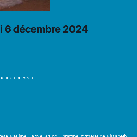
di 6 décembre 2024
meur au cerveau
rèse, Pauline, Carole, Bruno, Christine, Aymeraude, Elisabeth,