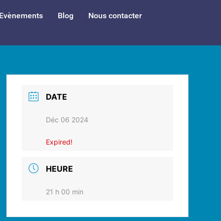
Evènements
Blog
Nous contacter
DATE
Déc 06 2024
Expired!
HEURE
21 h 00 min