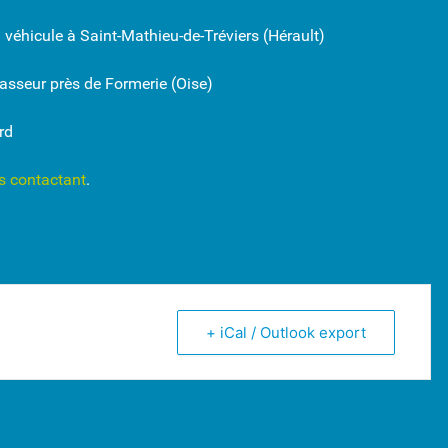
éhicule à Saint-Mathieu-de-Tréviers (Hérault)
sseur près de Formerie (Oise)
rd
s contactant
.
+ iCal / Outlook export